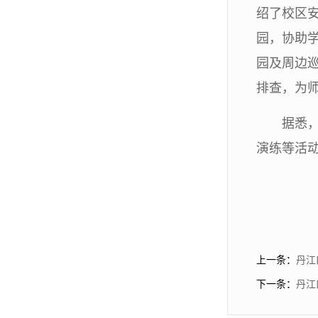
绍了校区
园，协助
园及周边
排查，为
据悉
演练等活
上一条：
丹江
下一条：
丹江