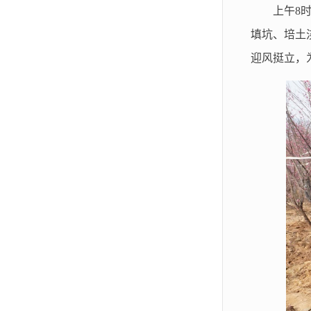
上午
8
填坑、培土
迎风挺立，