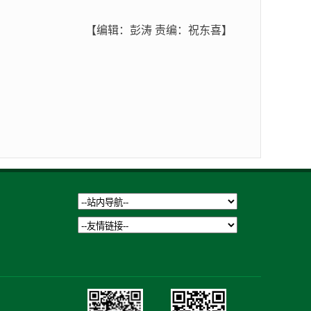
【编辑：彭涛 责编：祝东喜】