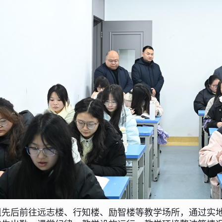
组先
后前往远志楼、行知楼、励智楼等教学场所，通过实